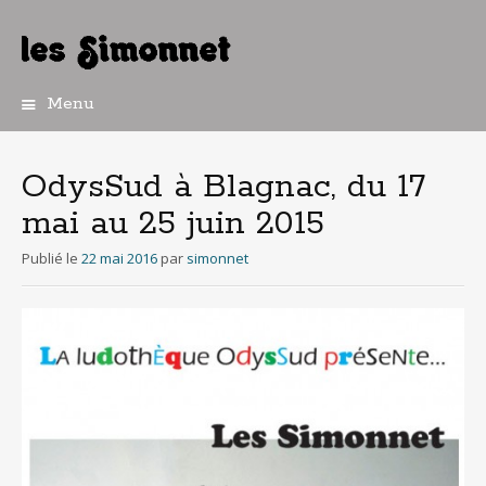
Menu
Aller
au
contenu
OdysSud à Blagnac, du 17
principal
mai au 25 juin 2015
Publié le
22 mai 2016
par
simonnet