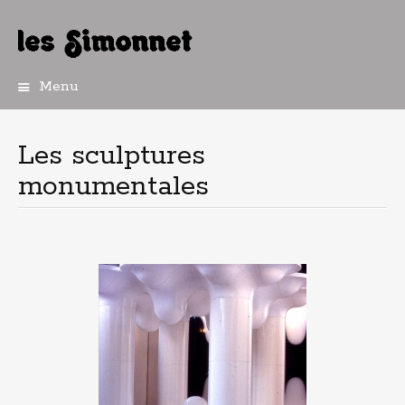
Menu
Aller
au
contenu
Les sculptures
principal
monumentales