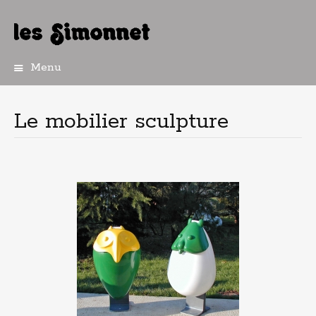
Menu
Aller
au
contenu
Le mobilier sculpture
principal