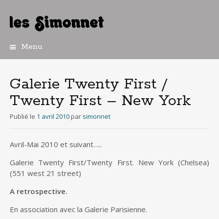
Menu
Aller
au
contenu
Galerie Twenty First /
principal
Twenty First – New York
Publié le
1 avril 2010
par
simonnet
Avril-Mai 2010 et suivant…..
Galerie Twenty First/Twenty First. New York (Chelsea)
(551 west 21 street)
A retrospective.
En association avec la Galerie Parisienne.